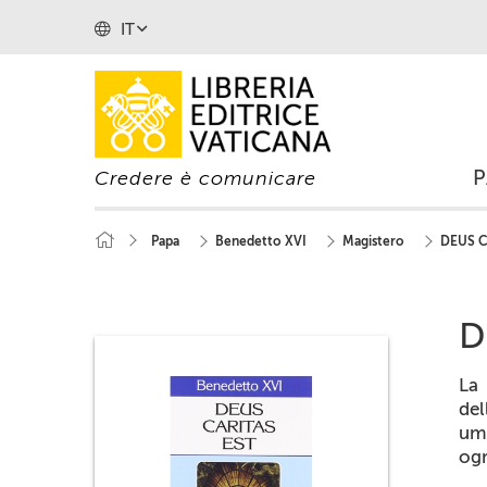
IT
Credere è comunicare
Papa
Benedetto XVI
Magistero
DEUS C
D
La 
del
uma
ogn