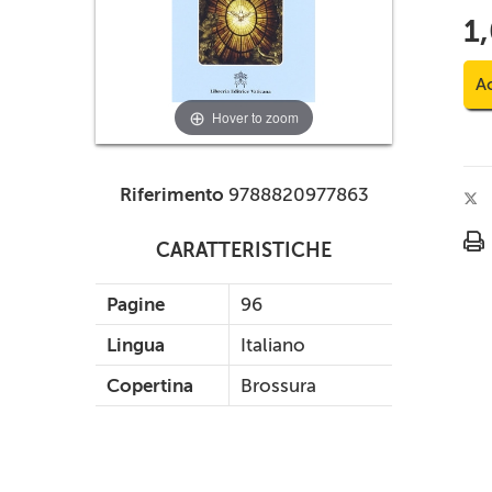
1
Ac
Hover to zoom
Riferimento
9788820977863
CARATTERISTICHE
Pagine
96
Lingua
Italiano
Copertina
Brossura