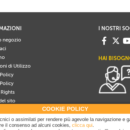
MAZIONI
I NOSTRI SO
ro negozio
aci
mo
HAI BISOGN
ni di Utilizzo
 Policy
Policy
 Rights
el sito
COOKIE POLICY
i alla Newsletter
viti dalla Newsletter
tecnici o assimilati per rendere più agevole la navigazione e g
gare il consenso ad alcuni cookies,
clicca qui
.