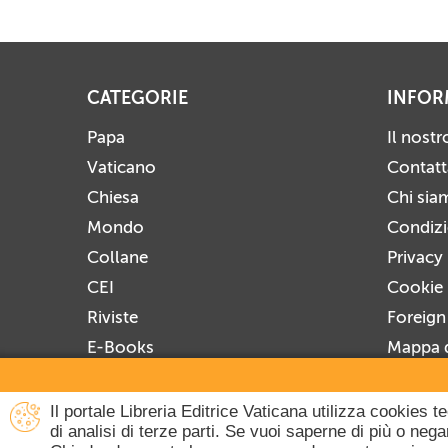
CATEGORIE
INFOR
Papa
Il nost
Vaticano
Contatt
Chiesa
Chi sia
Mondo
Condizio
Collane
Privacy
CEI
Cookie 
Riviste
Foreign
E-Books
Mappa d
Prossime Uscite
Iscrivit
Disiscri
Il portale Libreria Editrice Vaticana utilizza cookies 
di analisi di terze parti. Se vuoi saperne di più o ne