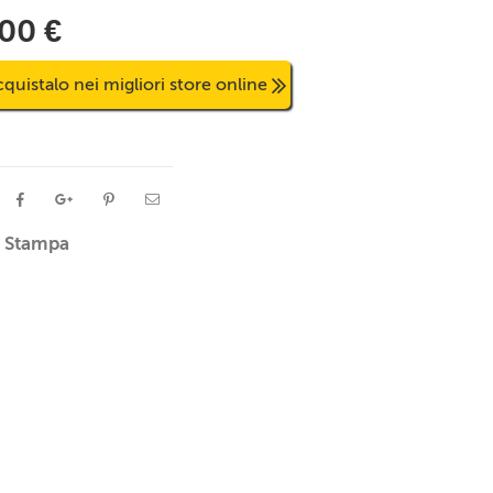
,00 €
quistalo nei migliori store online
Stampa