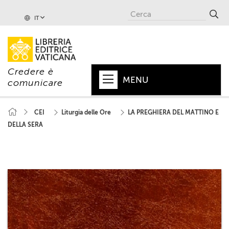
IT
Credere è
MENU
comunicare
HOME
CEI
Liturgia delle Ore
LA PREGHIERA DEL MATTINO E
DELLA SERA
+
PAPA
+
VATICANO
+
CHIESA
+
MONDO
+
COLLANE