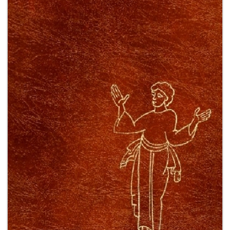
+
RIVISTE
+
CEI
AUTORI VARI