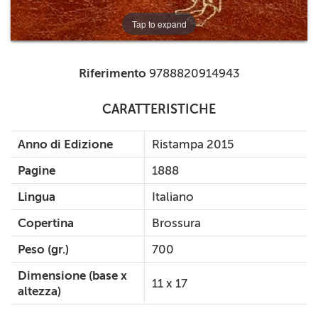
Tap to expand
Riferimento
9788820914943
CARATTERISTICHE
Anno di Edizione
Ristampa 2015
Pagine
1888
Lingua
Italiano
Copertina
Brossura
Peso (gr.)
700
Dimensione (base x
11 x 17
altezza)