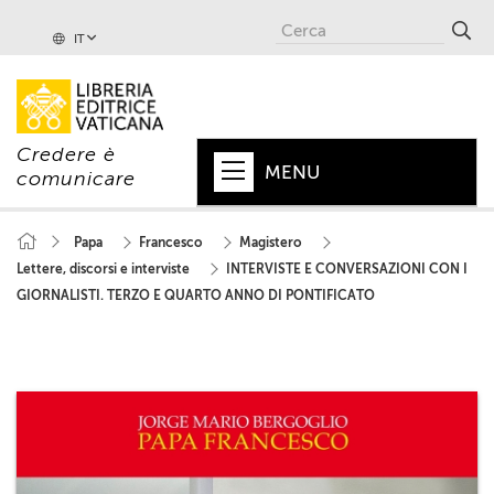
IT
Credere è
MENU
comunicare
HOME
Papa
Francesco
Magistero
Lettere, discorsi e interviste
INTERVISTE E CONVERSAZIONI CON I
+
PAPA
GIORNALISTI. TERZO E QUARTO ANNO DI PONTIFICATO
+
VATICANO
+
CHIESA
+
MONDO
+
COLLANE