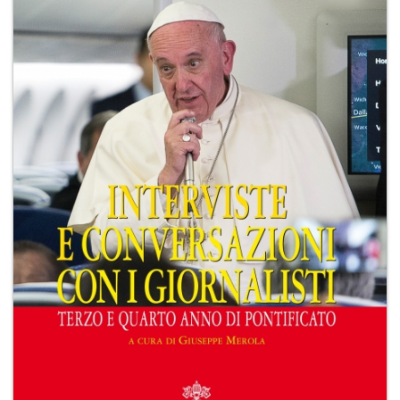
+
RIVISTE
+
CEI
AUTORI VARI