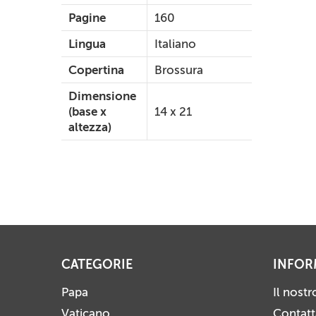
Pagine
160
Lingua
Italiano
Copertina
Brossura
Dimensione
(base x
14 x 21
altezza)
CATEGORIE
INFOR
Papa
Il nost
Vaticano
Contatt