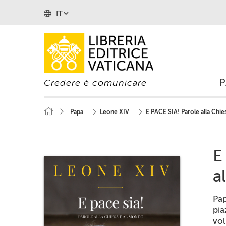
IT
Credere è comunicare
Papa
Leone XIV
E PACE SIA! Parole alla Chi
E
a
Pap
pia
vol