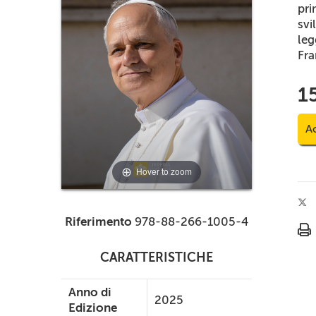
pr
svi
le
Fra
1
Ac
Hover to zoom
Riferimento
978-88-266-1005-4
CARATTERISTICHE
Anno di
2025
Edizione