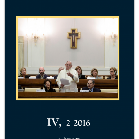
+
RIVISTE
+
CEI
AUTORI VARI