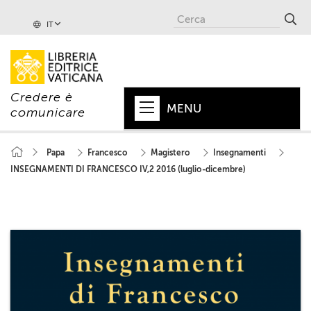
IT
Credere è
MENU
comunicare
HOME
Papa
Francesco
Magistero
Insegnamenti
INSEGNAMENTI DI FRANCESCO IV,2 2016 (luglio-dicembre)
+
PAPA
+
VATICANO
+
CHIESA
+
MONDO
+
COLLANE