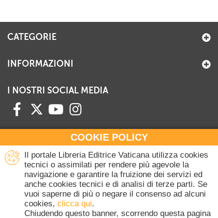
CATEGORIE
INFORMAZIONI
I NOSTRI SOCIAL MEDIA
COOKIE POLICY
HAI BISOGNO DI INFORMAZIONI?
Il portale Libreria Editrice Vaticana utilizza cookies
Contattaci all'Ufficio Commerciale
tecnici o assimilati per rendere più agevole la
navigazione e garantire la fruizione dei servizi ed
+39 06 698 45780
anche cookies tecnici e di analisi di terze parti. Se
Lunedì-Giovedì 8-16.30
vuoi saperne di più o negare il consenso ad alcuni
Venerdì 8-14
cookies,
clicca qui
.
(Escluse festività Vaticane)
Chiudendo questo banner, scorrendo questa pagina