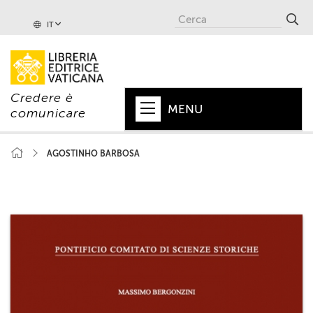
IT
Credere è
MENU
comunicare
HOME
AGOSTINHO BARBOSA
+
PAPA
+
VATICANO
+
CHIESA
+
MONDO
+
COLLANE