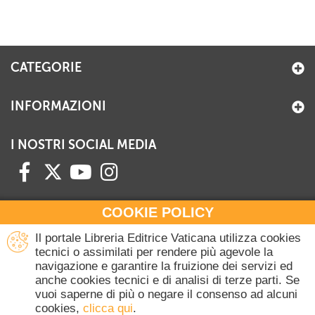
CATEGORIE
INFORMAZIONI
I NOSTRI SOCIAL MEDIA
COOKIE POLICY
HAI BISOGNO DI INFORMAZIONI?
Il portale Libreria Editrice Vaticana utilizza cookies
Contattaci all'Ufficio Commerciale
tecnici o assimilati per rendere più agevole la
navigazione e garantire la fruizione dei servizi ed
+39 06 698 45780
anche cookies tecnici e di analisi di terze parti. Se
Lunedì-Giovedì 8-16.30
vuoi saperne di più o negare il consenso ad alcuni
Venerdì 8-14
cookies,
clicca qui
.