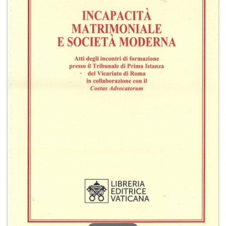
+
RIVISTE
+
CEI
AUTORI VARI