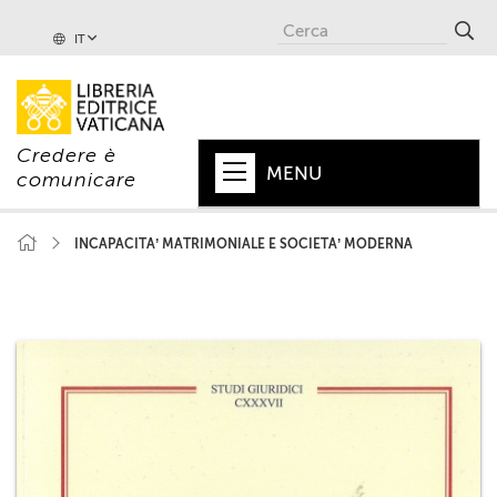
IT
Credere è
MENU
comunicare
HOME
INCAPACITA’ MATRIMONIALE E SOCIETA’ MODERNA
+
PAPA
+
VATICANO
+
CHIESA
+
MONDO
+
COLLANE