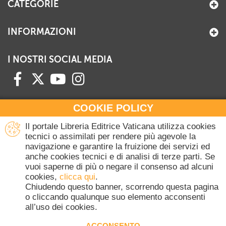
CATEGORIE
INFORMAZIONI
I NOSTRI SOCIAL MEDIA
COOKIE POLICY
HAI BISOGNO DI INFORMAZIONI?
Il portale Libreria Editrice Vaticana utilizza cookies
Contattaci all'Ufficio Commerciale
tecnici o assimilati per rendere più agevole la
navigazione e garantire la fruizione dei servizi ed
+39 06 698 45780
anche cookies tecnici e di analisi di terze parti. Se
Lunedì-Giovedì 8-16.30
vuoi saperne di più o negare il consenso ad alcuni
Venerdì 8-14
cookies,
clicca qui
.
(Escluse festività Vaticane)
Chiudendo questo banner, scorrendo questa pagina
o cliccando qualunque suo elemento acconsenti
all’uso dei cookies.
Copyright © 2020-2026 Dicasterium pro Communicatione - Libreria Editrice
Vaticana - Tutti i diritti riservati.
ACCONSENTO