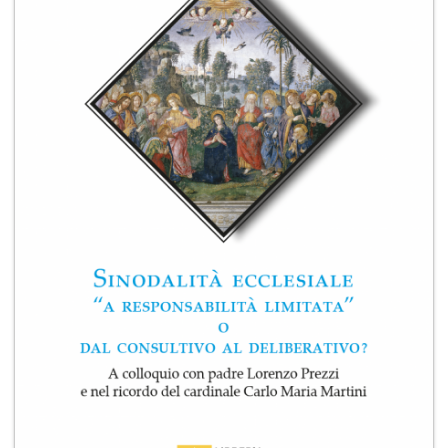
+
RIVISTE
+
CEI
AUTORI VARI