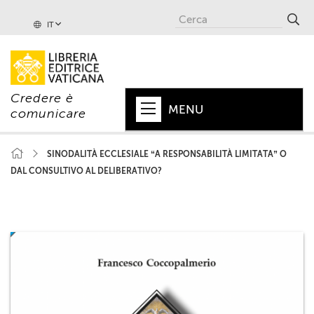
IT
Credere è
MENU
comunicare
HOME
SINODALITÀ ECCLESIALE “A RESPONSABILITÀ LIMITATA” O
DAL CONSULTIVO AL DELIBERATIVO?
+
PAPA
+
VATICANO
+
CHIESA
+
MONDO
+
COLLANE