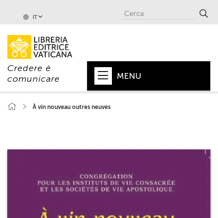
IT
Credere è
MENU
comunicare
HOME
À vin nouveau outres neuves
+
PAPA
+
VATICANO
+
CHIESA
+
MONDO
+
COLLANE