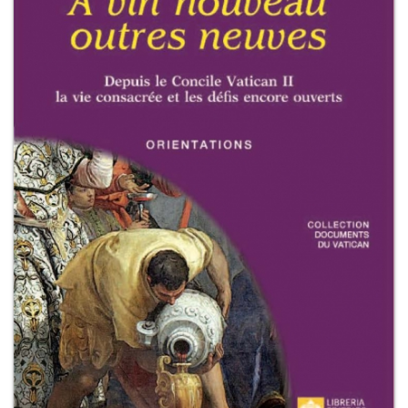
+
RIVISTE
+
CEI
AUTORI VARI