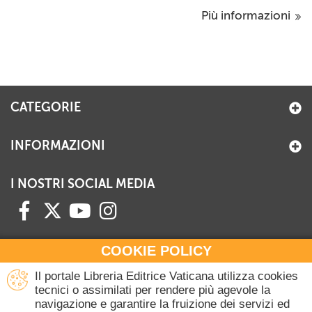
Più informazioni
CATEGORIE
INFORMAZIONI
I NOSTRI SOCIAL MEDIA
COOKIE POLICY
HAI BISOGNO DI INFORMAZIONI?
Il portale Libreria Editrice Vaticana utilizza cookies
Contattaci all'Ufficio Commerciale
tecnici o assimilati per rendere più agevole la
navigazione e garantire la fruizione dei servizi ed
+39 06 698 45780