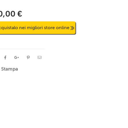
0,00 €
quistalo nei migliori store online
Stampa