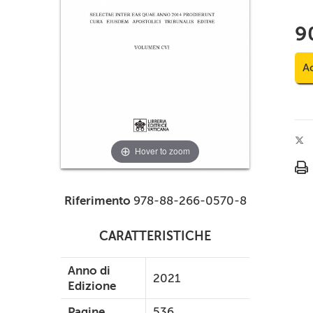
9
Ac
Hover to zoom
Riferimento
978-88-266-0570-8
CARATTERISTICHE
Anno di
2021
Edizione
Pagine
536