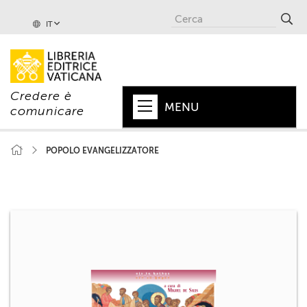
IT
Credere è
MENU
comunicare
HOME
POPOLO EVANGELIZZATORE
+
PAPA
+
VATICANO
+
CHIESA
+
MONDO
+
COLLANE