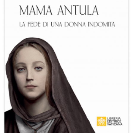
+
RIVISTE
+
CEI
AUTORI VARI