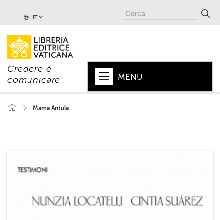
IT
Credere è
MENU
comunicare
HOME
Mama Antula
+
PAPA
+
VATICANO
+
CHIESA
+
MONDO
+
COLLANE