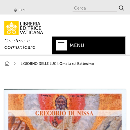
IT
Credere è
MENU
comunicare
HOME
IL GIORNO DELLE LUCI. Omelia sul Battesimo
+
PAPA
+
VATICANO
+
CHIESA
+
MONDO
+
COLLANE