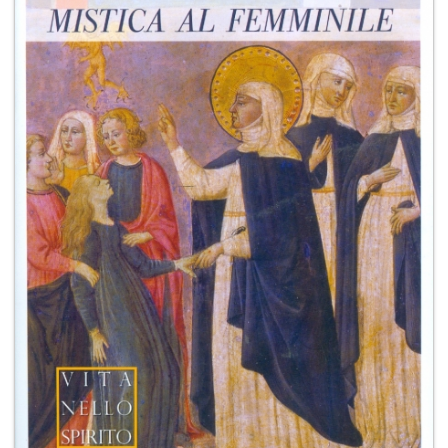
+
RIVISTE
+
CEI
AUTORI VARI