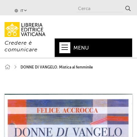
IT
Credere è
MENU
comunicare
HOME
DONNE DI VANGELO. Mistica al femminile
+
PAPA
+
VATICANO
+
CHIESA
+
MONDO
+
COLLANE