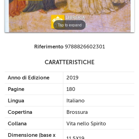
Tap to expand
Riferimento
9788826602301
CARATTERISTICHE
Anno di Edizione
2019
Pagine
180
Lingua
Italiano
Copertina
Brossura
Collana
Vita nello Spirito
Dimensione (base x
11,5X19