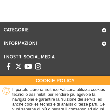
CATEGORIE
INFORMAZIONI
I NOSTRI SOCIAL MEDIA
COOKIE POLICY
HAI BISOGNO DI INFORMAZIONI?
Il portale Libreria Editrice Vaticana utilizza cookies
Contattaci all'Ufficio Commerciale
tecnici o assimilati per rendere più agevole la
navigazione e garantire la fruizione dei servizi ed
+39 06 698 45780
anche cookies tecnici e di analisi di terze parti. Se
Lunedì-Giovedì 8-16.30
vuoi saperne di più o negare il consenso ad alcuni