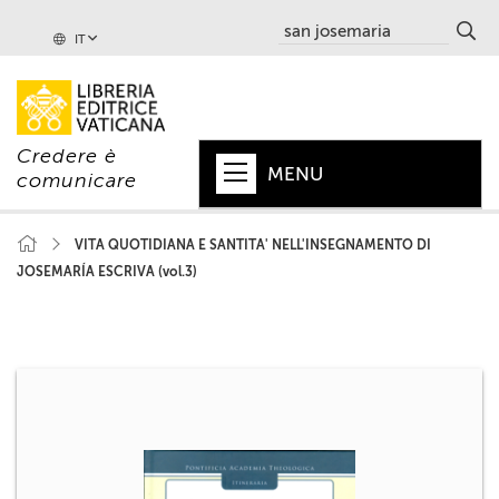
IT
Credere è
MENU
comunicare
HOME
VITA QUOTIDIANA E SANTITA' NELL'INSEGNAMENTO DI
JOSEMARÍA ESCRIVA (vol.3)
+
PAPA
+
VATICANO
+
CHIESA
+
MONDO
+
COLLANE