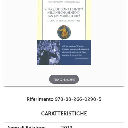
+
RIVISTE
+
CEI
AUTORI VARI
Tap to expand
Riferimento
978-88-266-0290-5
CARATTERISTICHE
Anno di Edizione
2019