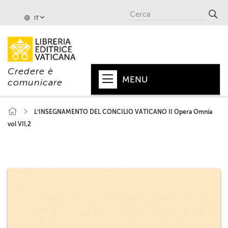
IT
Credere è
MENU
comunicare
HOME
L’INSEGNAMENTO DEL CONCILIO VATICANO II Opera Omnia
vol VII,2
+
PAPA
+
VATICANO
+
CHIESA
+
MONDO
+
COLLANE