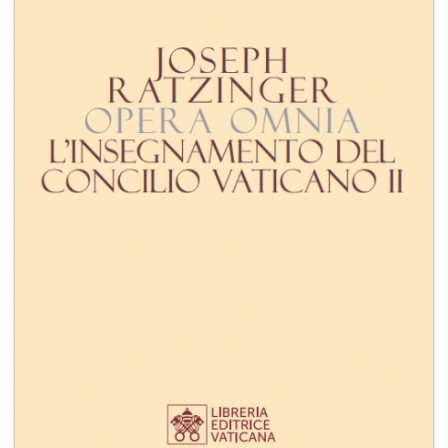
+
RIVISTE
+
CEI
AUTORI VARI