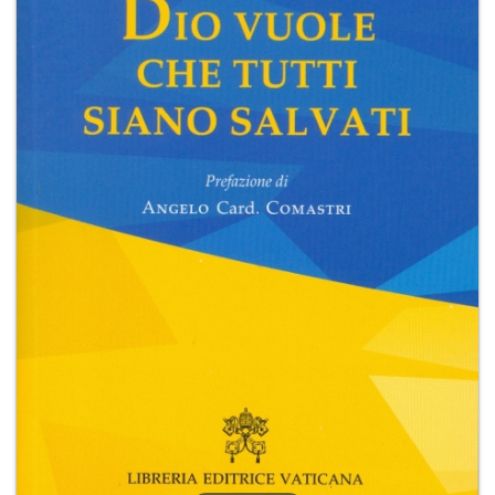
+
RIVISTE
+
CEI
AUTORI VARI