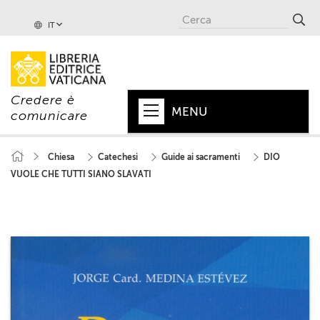
IT
Credere è
MENU
comunicare
HOME
Chiesa
Catechesi
Guide ai sacramenti
DIO
VUOLE CHE TUTTI SIANO SLAVATI
+
PAPA
+
VATICANO
+
CHIESA
+
MONDO
+
COLLANE