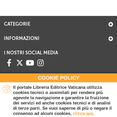
CATEGORIE
INFORMAZIONI
I NOSTRI SOCIAL MEDIA
COOKIE POLICY
HAI BISOGNO DI INFORMAZIONI?
Il portale Libreria Editrice Vaticana utilizza
Contattaci all'Ufficio Commerciale
cookies tecnici o assimilati per rendere più
agevole la navigazione e garantire la fruizione
+39 06 698 45780
dei servizi ed anche cookies tecnici e di analisi
Lunedì-Giovedì 8-16.30
di terze parti. Se vuoi saperne di più o negare il
Venerdì 8-14
consenso ad alcuni cookies,
clicca qui
.