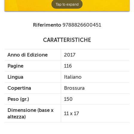
Tap to expand
Riferimento
9788826600451
CARATTERISTICHE
Anno di Edizione
2017
Pagine
116
Lingua
Italiano
Copertina
Brossura
Peso (gr.)
150
Dimensione (base x
11 x 17
altezza)