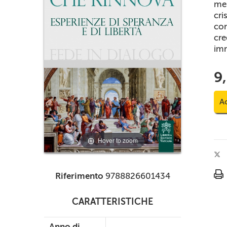
mem
cri
con
cre
imm
9
Ac
Hover to zoom
Riferimento
9788826601434
CARATTERISTICHE
Anno di