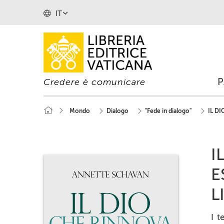
IT
Credere è comunicare
Mondo
Dialogo
"Fede in dialogo"
IL D
I
E
L
I t