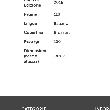
2018
Edizione
Pagine
118
Lingua
Italiano
Copertina
Brossura
Peso (gr.)
160
Dimensione
(base x
14 x 21
altezza)
CATEGORIE
INFOR