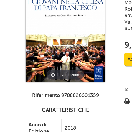
Mag
Rob
Ra
Val
Bus
9
Ac
Hover to zoom
Riferimento
9788826601359
CARATTERISTICHE
Anno di
2018
Edizione