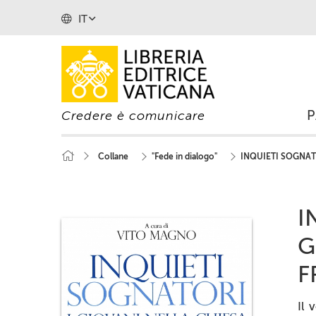
IT
Credere è comunicare
Collane
"Fede in dialogo"
INQUIETI SOGNAT
I
G
F
Il 