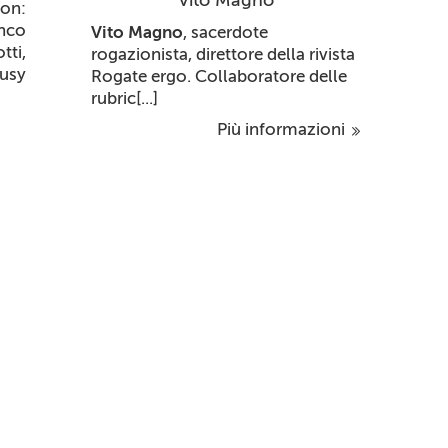
Vito Magno
con:
anco
Vito Magno
, sacerdote
ti,
rogazionista, direttore della rivista
iusy
Rogate ergo. Collaboratore delle
rubric[...]
Più informazioni