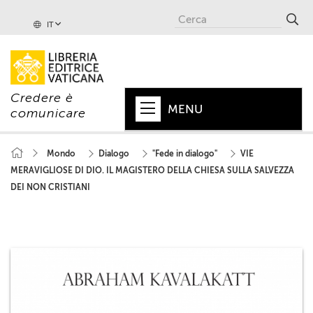
IT
Credere è
MENU
comunicare
HOME
Mondo
Dialogo
"Fede in dialogo"
VIE
MERAVIGLIOSE DI DIO. IL MAGISTERO DELLA CHIESA SULLA SALVEZZA
+
PAPA
DEI NON CRISTIANI
+
VATICANO
+
CHIESA
+
MONDO
+
COLLANE