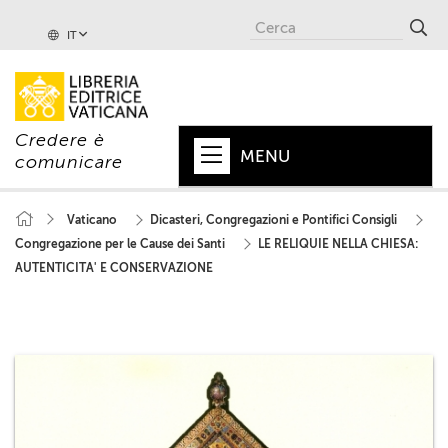
IT
Credere è
MENU
comunicare
HOME
Vaticano
Dicasteri, Congregazioni e Pontifici Consigli
Congregazione per le Cause dei Santi
LE RELIQUIE NELLA CHIESA:
+
PAPA
AUTENTICITA' E CONSERVAZIONE
+
VATICANO
+
CHIESA
+
MONDO
+
COLLANE