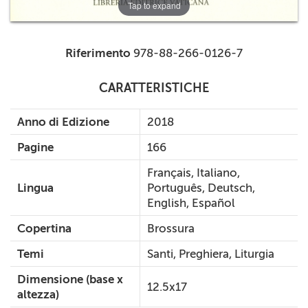
Tap to expand
Riferimento
978-88-266-0126-7
CARATTERISTICHE
Anno di Edizione
2018
Pagine
166
Français, Italiano,
Lingua
Português, Deutsch,
English, Español
Copertina
Brossura
Temi
Santi, Preghiera, Liturgia
Dimensione (base x
12.5x17
altezza)