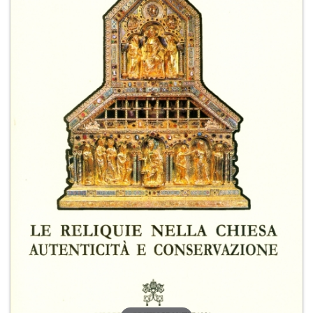
+
RIVISTE
+
CEI
AUTORI VARI