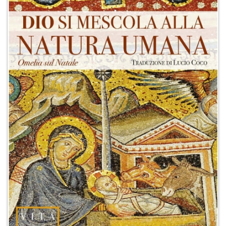
+
RIVISTE
+
CEI
AUTORI VARI