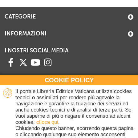
CATEGORIE
INFORMAZIONI
I NOSTRI SOCIAL MEDIA
COOKIE POLICY
HAI BISOGNO DI INFORMAZIONI?
Il portale Libreria Editrice Vaticana utilizza cookies
Contattaci all'Ufficio Commerciale
tecnici o assimilati per rendere più agevole la
navigazione e garantire la fruizione dei servizi ed
+39 06 698 45780
anche cookies tecnici e di analisi di terze parti. Se
Lunedì-Giovedì 8-16.30
vuoi saperne di più o negare il consenso ad alcuni
Venerdì 8-14
cookies,
clicca qui
.
(Escluse festività Vaticane)
Chiudendo questo banner, scorrendo questa pagina
o cliccando qualunque suo elemento acconsenti