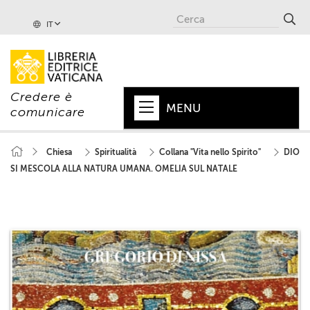
IT
Credere è
MENU
comunicare
HOME
Chiesa
Spiritualità
Collana "Vita nello Spirito"
DIO
SI MESCOLA ALLA NATURA UMANA. OMELIA SUL NATALE
+
PAPA
+
VATICANO
+
CHIESA
+
MONDO
+
COLLANE