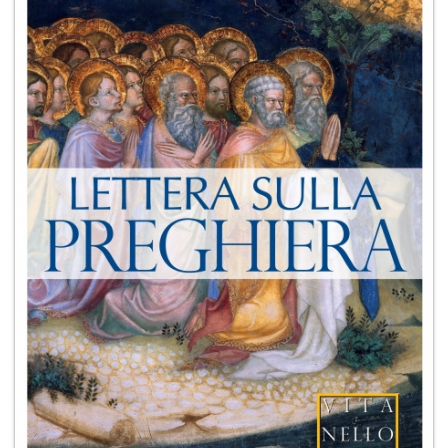
+
RIVISTE
+
CEI
AUTORI VARI