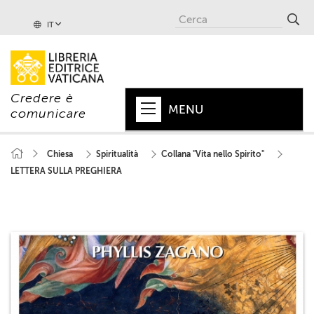
IT
Credere è
MENU
comunicare
HOME
Chiesa
Spiritualità
Collana "Vita nello Spirito"
LETTERA SULLA PREGHIERA
+
PAPA
+
VATICANO
+
CHIESA
+
MONDO
+
COLLANE