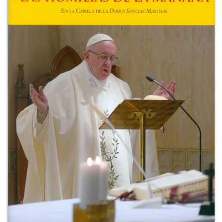
+
RIVISTE
+
CEI
AUTORI VARI