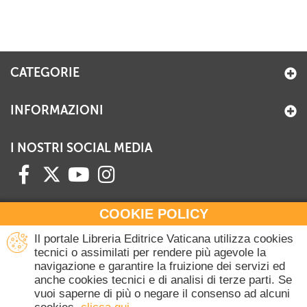
CATEGORIE
INFORMAZIONI
I NOSTRI SOCIAL MEDIA
COOKIE POLICY
HAI BISOGNO DI INFORMAZIONI?
Il portale Libreria Editrice Vaticana utilizza cookies
Contattaci all'Ufficio Commerciale
tecnici o assimilati per rendere più agevole la
navigazione e garantire la fruizione dei servizi ed
+39 06 698 45780
anche cookies tecnici e di analisi di terze parti. Se
Lunedì-Giovedì 8-16.30
vuoi saperne di più o negare il consenso ad alcuni
Venerdì 8-14