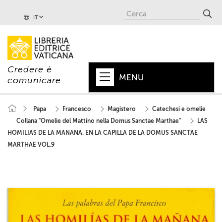
IT
Credere è
MENU
comunicare
HOME
Papa
Francesco
Magistero
Catechesi e omelie
Collana "Omelie del Mattino nella Domus Sanctae Marthae"
LAS
+
PAPA
HOMILIAS DE LA MANANA. EN LA CAPILLA DE LA DOMUS SANCTAE
+
VATICANO
MARTHAE VOL.9
+
CHIESA
+
MONDO
+
COLLANE