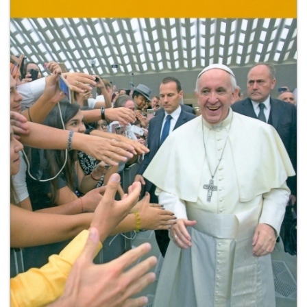
+
RIVISTE
+
CEI
AUTORI VARI