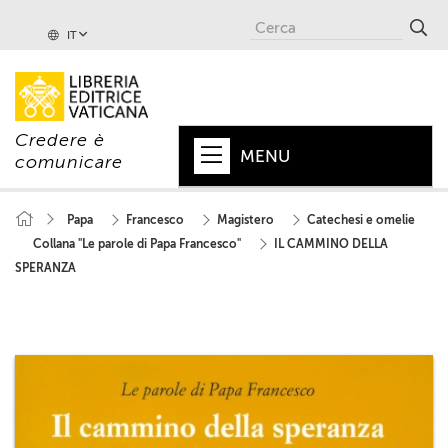
IT
Credere è
MENU
comunicare
HOME
Papa
Francesco
Magistero
Catechesi e omelie
Collana "Le parole di Papa Francesco"
IL CAMMINO DELLA
+
PAPA
SPERANZA
+
VATICANO
+
CHIESA
+
MONDO
+
COLLANE