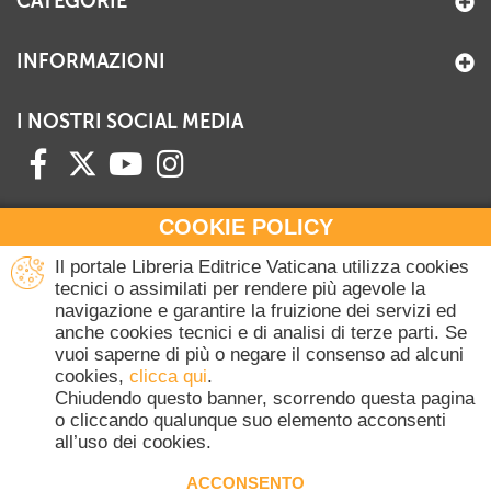
CATEGORIE
INFORMAZIONI
I NOSTRI SOCIAL MEDIA
COOKIE POLICY
HAI BISOGNO DI INFORMAZIONI?
Il portale Libreria Editrice Vaticana utilizza cookies
Contattaci all'Ufficio Commerciale
tecnici o assimilati per rendere più agevole la
navigazione e garantire la fruizione dei servizi ed
+39 06 698 45780
anche cookies tecnici e di analisi di terze parti. Se
Lunedì-Giovedì 8-16.30
vuoi saperne di più o negare il consenso ad alcuni
Venerdì 8-14
cookies,
clicca qui
.
(Escluse festività Vaticane)
Chiudendo questo banner, scorrendo questa pagina
o cliccando qualunque suo elemento acconsenti
all’uso dei cookies.
Copyright © 2020-2026 Dicasterium pro Communicatione - Libreria Editrice
Vaticana - Tutti i diritti riservati.
ACCONSENTO