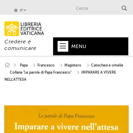
IT
Credere è
MENU
comunicare
HOME
Papa
Francesco
Magistero
Catechesi e omelie
Collana "Le parole di Papa Francesco"
IMPARARE A VIVERE
+
PAPA
NELL'ATTESA
+
VATICANO
+
CHIESA
+
MONDO
+
COLLANE