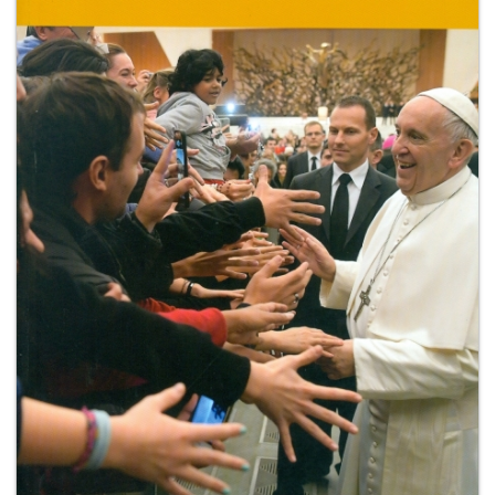
+
RIVISTE
+
CEI
AUTORI VARI