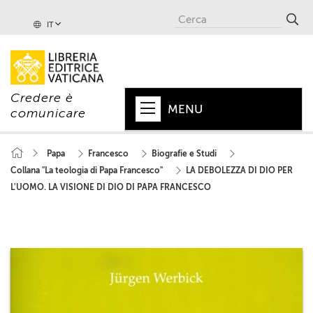
IT
Credere è
MENU
comunicare
HOME
Papa
Francesco
Biografie e Studi
Collana "La teologia di Papa Francesco"
LA DEBOLEZZA DI DIO PER
+
PAPA
L'UOMO. LA VISIONE DI DIO DI PAPA FRANCESCO
+
VATICANO
+
CHIESA
+
MONDO
+
COLLANE