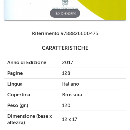
Tap to expand
Riferimento
9788826600475
CARATTERISTICHE
Anno di Edizione
2017
Pagine
128
Lingua
Italiano
Copertina
Brossura
Peso (gr.)
120
Dimensione (base x
12 x 17
altezza)