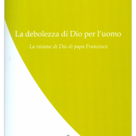
+
RIVISTE
+
CEI
AUTORI VARI