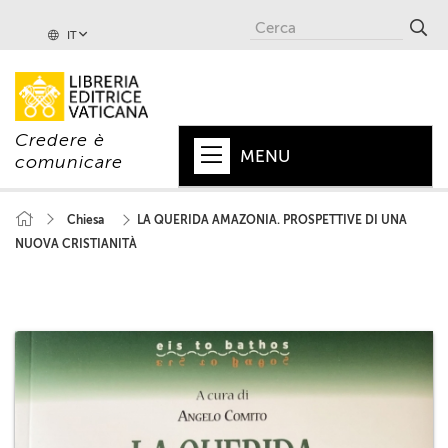
IT
Credere è
MENU
comunicare
HOME
Chiesa
LA QUERIDA AMAZONIA. PROSPETTIVE DI UNA
NUOVA CRISTIANITÀ
+
PAPA
+
VATICANO
+
CHIESA
+
MONDO
+
COLLANE