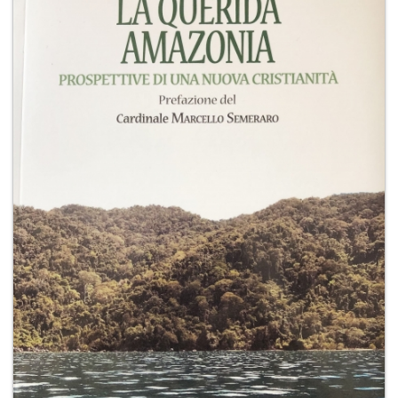
+
RIVISTE
+
CEI
AUTORI VARI