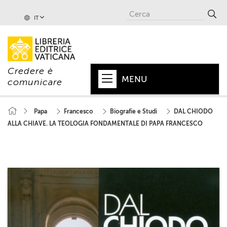
IT
Credere è
MENU
comunicare
HOME
Papa
Francesco
Biografie e Studi
DAL CHIODO
ALLA CHIAVE. LA TEOLOGIA FONDAMENTALE DI PAPA FRANCESCO
+
PAPA
+
VATICANO
+
CHIESA
+
MONDO
+
COLLANE