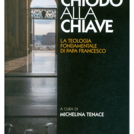
+
RIVISTE
+
CEI
AUTORI VARI