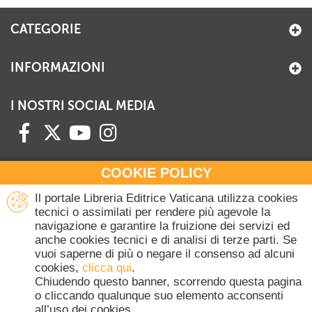
CATEGORIE
INFORMAZIONI
I NOSTRI SOCIAL MEDIA
COOKIE POLICY
HAI BISOGNO DI INFORMAZIONI?
Il portale Libreria Editrice Vaticana utilizza cookies
Contattaci all'Ufficio Commerciale
tecnici o assimilati per rendere più agevole la
navigazione e garantire la fruizione dei servizi ed
+39 06 698 45780
anche cookies tecnici e di analisi di terze parti. Se
Lunedì-Giovedì 8-16.30
vuoi saperne di più o negare il consenso ad alcuni
Venerdì 8-14
cookies,
clicca qui
.
(Escluse festività Vaticane)
Chiudendo questo banner, scorrendo questa pagina
o cliccando qualunque suo elemento acconsenti
all’uso dei cookies.