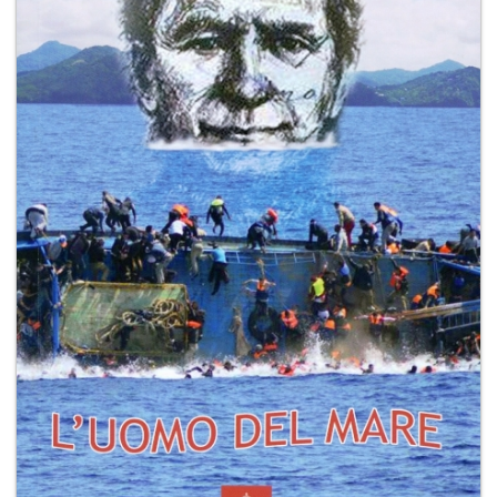
+
RIVISTE
+
CEI
AUTORI VARI