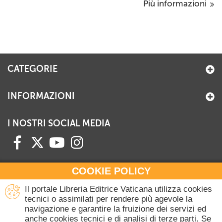
Più informazioni
CATEGORIE
INFORMAZIONI
I NOSTRI SOCIAL MEDIA
COOKIE POLICY
HAI BISOGNO DI INFORMAZIONI?
Il portale Libreria Editrice Vaticana utilizza cookies
Contattaci all'Ufficio Commerciale
tecnici o assimilati per rendere più agevole la
navigazione e garantire la fruizione dei servizi ed
+39 06 698 45780
anche cookies tecnici e di analisi di terze parti. Se