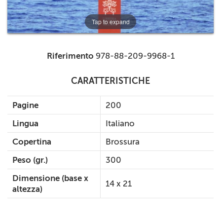
Tap to expand
Riferimento
978-88-209-9968-1
CARATTERISTICHE
Pagine
200
Lingua
Italiano
Copertina
Brossura
Peso (gr.)
300
Dimensione (base x
14 x 21
altezza)