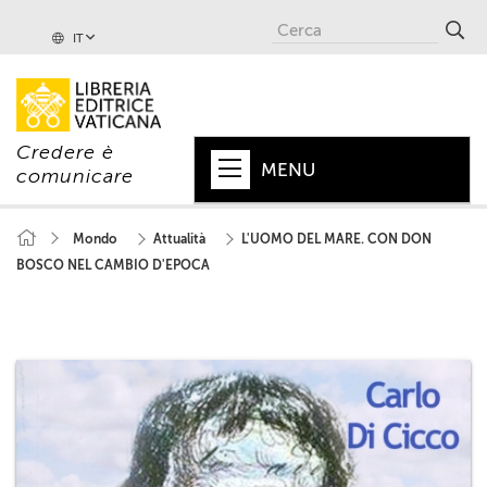
IT
Credere è
MENU
comunicare
HOME
Mondo
Attualità
L'UOMO DEL MARE. CON DON
BOSCO NEL CAMBIO D'EPOCA
+
PAPA
+
VATICANO
+
CHIESA
+
MONDO
+
COLLANE