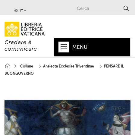
IT
Credere è
MENU
comunicare
HOME
Collane
Analecta Ecclesiae Triventinae
PENSARE IL
BUONGOVERNO
+
PAPA
+
VATICANO
+
CHIESA
+
MONDO
+
COLLANE