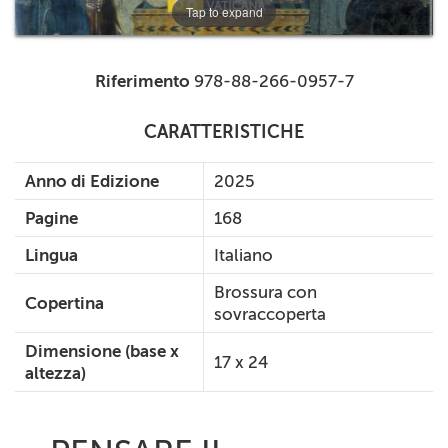
Tap to expand
Riferimento
978-88-266-0957-7
CARATTERISTICHE
Anno di Edizione
2025
Pagine
168
Lingua
Italiano
Brossura con
Copertina
sovraccoperta
Dimensione (base x
17 x 24
altezza)