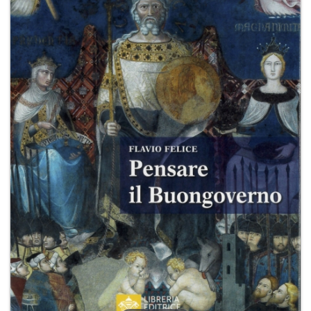
+
RIVISTE
+
CEI
AUTORI VARI