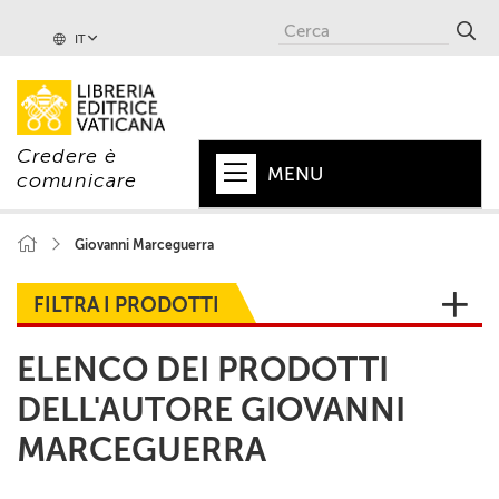
IT
Credere è
MENU
comunicare
HOME
Giovanni Marceguerra
+
PAPA
FILTRA I PRODOTTI
+
VATICANO
ELENCO DEI PRODOTTI
+
CHIESA
DELL'AUTORE GIOVANNI
+
MONDO
MARCEGUERRA
+
COLLANE