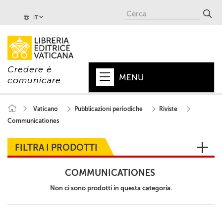
IT
Credere è
MENU
comunicare
HOME
Vaticano
Pubblicazioni periodiche
Riviste
Communicationes
+
PAPA
+
VATICANO
FILTRA I PRODOTTI
+
CHIESA
COMMUNICATIONES
+
MONDO
Non ci sono prodotti in questa categoria.
+
COLLANE