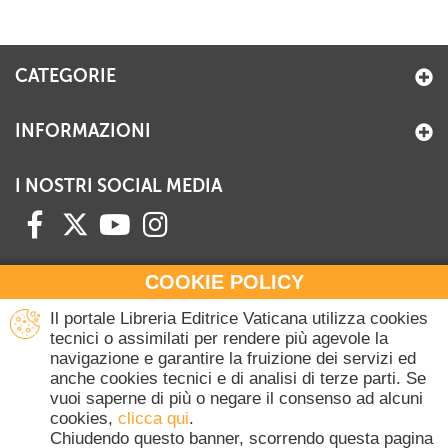
+
RIVISTE
+
CEI
CATEGORIE
AUTORI VARI
INFORMAZIONI
I NOSTRI SOCIAL MEDIA
COOKIE POLICY
HAI BISOGNO DI INFORMAZIONI?
Il portale Libreria Editrice Vaticana utilizza cookies
Contattaci all'Ufficio Commerciale
tecnici o assimilati per rendere più agevole la
navigazione e garantire la fruizione dei servizi ed
+39 06 698 45780
anche cookies tecnici e di analisi di terze parti. Se
Lunedì-Giovedì 8-16.30
vuoi saperne di più o negare il consenso ad alcuni
Venerdì 8-14
cookies,
clicca qui
.
(Escluse festività Vaticane)
Chiudendo questo banner, scorrendo questa pagina