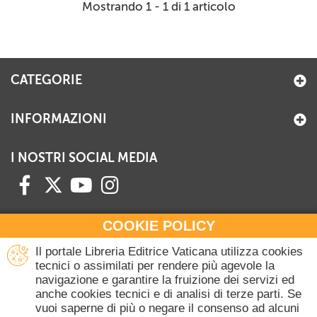
Mostrando 1 - 1 di 1 articolo
CATEGORIE
INFORMAZIONI
I NOSTRI SOCIAL MEDIA
COOKIE POLICY
HAI BISOGNO DI INFORMAZIONI?
Il portale Libreria Editrice Vaticana utilizza cookies
Contattaci all'Ufficio Commerciale
tecnici o assimilati per rendere più agevole la
navigazione e garantire la fruizione dei servizi ed
+39 06 698 45780
anche cookies tecnici e di analisi di terze parti. Se
Lunedì-Giovedì 8-16.30
vuoi saperne di più o negare il consenso ad alcuni