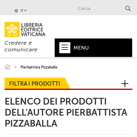
IT
Credere è
MENU
comunicare
HOME
Pierbattista Pizzaballa
+
PAPA
FILTRA I PRODOTTI
+
VATICANO
ELENCO DEI PRODOTTI
+
CHIESA
DELL'AUTORE PIERBATTISTA
+
MONDO
PIZZABALLA
+
COLLANE