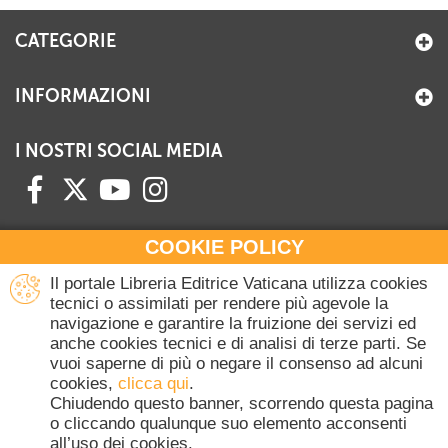
CATEGORIE
INFORMAZIONI
I NOSTRI SOCIAL MEDIA
COOKIE POLICY
HAI BISOGNO DI INFORMAZIONI?
Il portale Libreria Editrice Vaticana utilizza cookies
Contattaci all'Ufficio Commerciale
tecnici o assimilati per rendere più agevole la
navigazione e garantire la fruizione dei servizi ed
+39 06 698 45780
anche cookies tecnici e di analisi di terze parti. Se
Lunedì-Giovedì 8-16.30
vuoi saperne di più o negare il consenso ad alcuni
Venerdì 8-14
cookies,
clicca qui
.
(Escluse festività Vaticane)
Chiudendo questo banner, scorrendo questa pagina
o cliccando qualunque suo elemento acconsenti
all’uso dei cookies.