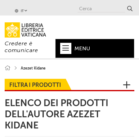
IT
Credere è
MENU
comunicare
HOME
Azezet Kidane
+
PAPA
FILTRA I PRODOTTI
+
VATICANO
ELENCO DEI PRODOTTI
+
CHIESA
DELL'AUTORE AZEZET
+
MONDO
KIDANE
+
COLLANE