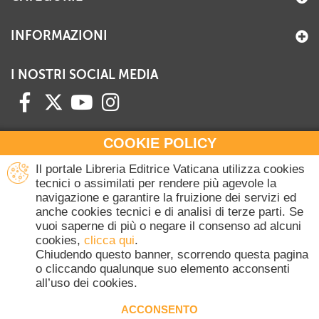
INFORMAZIONI
I NOSTRI SOCIAL MEDIA
COOKIE POLICY
HAI BISOGNO DI INFORMAZIONI?
Il portale Libreria Editrice Vaticana utilizza cookies
Contattaci all'Ufficio Commerciale
tecnici o assimilati per rendere più agevole la
navigazione e garantire la fruizione dei servizi ed
+39 06 698 45780
anche cookies tecnici e di analisi di terze parti. Se
Lunedì-Giovedì 8-16.30
vuoi saperne di più o negare il consenso ad alcuni
Venerdì 8-14
cookies,
clicca qui
.
(Escluse festività Vaticane)
Chiudendo questo banner, scorrendo questa pagina
o cliccando qualunque suo elemento acconsenti
all’uso dei cookies.
Copyright © 2020-2026 Dicasterium pro Communicatione - Libreria Editrice
Vaticana - Tutti i diritti riservati.
ACCONSENTO