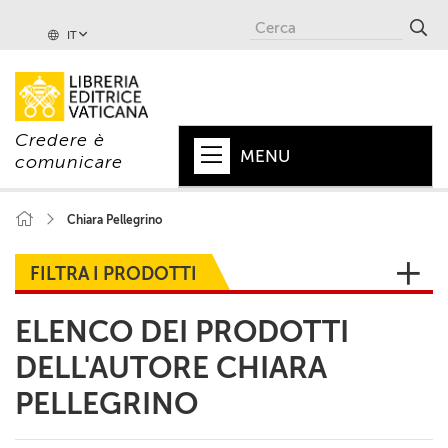
IT
Credere è
MENU
comunicare
HOME
Chiara Pellegrino
+
PAPA
FILTRA I PRODOTTI
+
VATICANO
ELENCO DEI PRODOTTI
+
CHIESA
DELL'AUTORE CHIARA
+
MONDO
PELLEGRINO
+
COLLANE