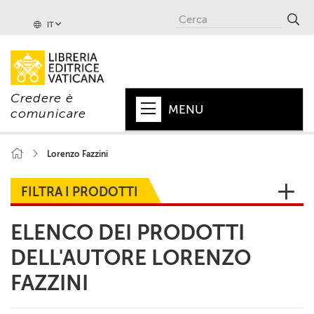
IT
Credere è
MENU
comunicare
HOME
Lorenzo Fazzini
+
PAPA
FILTRA I PRODOTTI
+
VATICANO
ELENCO DEI PRODOTTI
+
CHIESA
DELL'AUTORE LORENZO
+
MONDO
FAZZINI
+
COLLANE