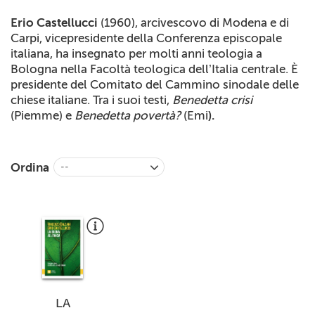
+
RIVISTE
Erio Castellucci
(1960), arcivescovo di Modena e di
Carpi, vicepresidente della Conferenza episcopale
+
CEI
italiana, ha insegnato per molti anni teologia a
Bologna nella Facoltà teologica dell’Italia centrale. È
AUTORI VARI
presidente del Comitato del Cammino sinodale delle
chiese italiane. Tra i suoi testi,
Benedetta crisi
(Piemme) e
Benedetta povertà?
(Emi
).
Ordina
--
LA