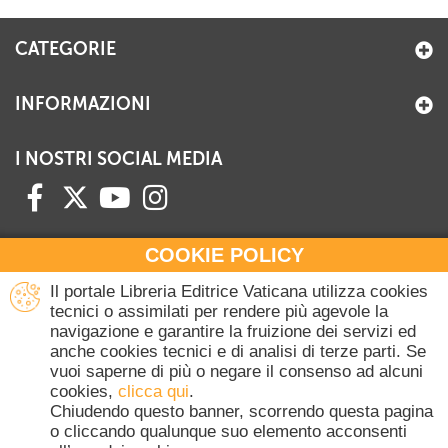
CATEGORIE
INFORMAZIONI
I NOSTRI SOCIAL MEDIA
COOKIE POLICY
HAI BISOGNO DI INFORMAZIONI?
Il portale Libreria Editrice Vaticana utilizza cookies
Contattaci all'Ufficio Commerciale
tecnici o assimilati per rendere più agevole la
navigazione e garantire la fruizione dei servizi ed
+39 06 698 45780
anche cookies tecnici e di analisi di terze parti. Se
Lunedì-Giovedì 8-16.30
vuoi saperne di più o negare il consenso ad alcuni
Venerdì 8-14
cookies,
clicca qui
.
(Escluse festività Vaticane)
Chiudendo questo banner, scorrendo questa pagina
o cliccando qualunque suo elemento acconsenti