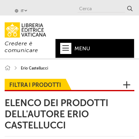
IT
Credere è
MENU
comunicare
HOME
Erio Castellucci
+
PAPA
FILTRA I PRODOTTI
+
VATICANO
ELENCO DEI PRODOTTI
+
CHIESA
DELL'AUTORE ERIO
+
MONDO
CASTELLUCCI
+
COLLANE