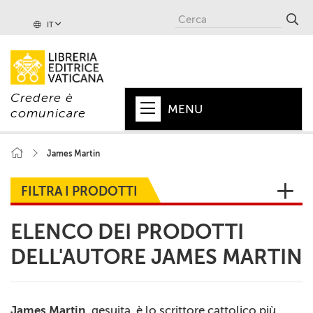
IT
Credere è
MENU
comunicare
HOME
James Martin
+
PAPA
FILTRA I PRODOTTI
+
VATICANO
ELENCO DEI PRODOTTI
+
CHIESA
DELL'AUTORE JAMES MARTIN
+
MONDO
+
COLLANE
James Martin,
gesuita, è lo scrittore cattolico più