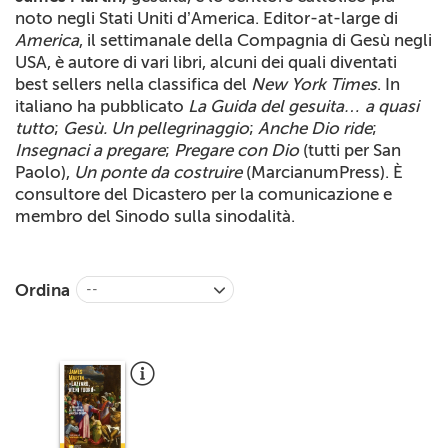
+
noto negli Stati Uniti d’America. Editor-at-large di
RIVISTE
America
, il settimanale della Compagnia di Gesù negli
+
CEI
USA, è autore di vari libri, alcuni dei quali diventati
best sellers nella classifica del
New York Times
. In
AUTORI VARI
italiano ha pubblicato
La Guida del gesuita… a quasi
tutto
;
Gesù. Un pellegrinaggio
;
Anche Dio ride
;
Insegnaci a pregare
;
Pregare con Dio
(tutti per San
Paolo),
Un ponte da costruire
(MarcianumPress). È
consultore del Dicastero per la comunicazione e
membro del Sinodo sulla sinodalità.
Ordina
--