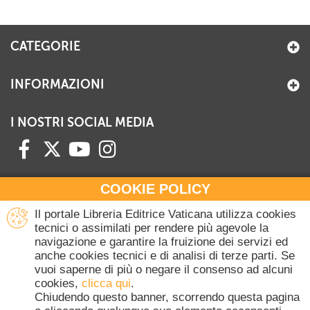
CATEGORIE
INFORMAZIONI
I NOSTRI SOCIAL MEDIA
COOKIE POLICY
HAI BISOGNO DI INFORMAZIONI?
Il portale Libreria Editrice Vaticana utilizza cookies
Contattaci all'Ufficio Commerciale
tecnici o assimilati per rendere più agevole la
navigazione e garantire la fruizione dei servizi ed
+39 06 698 45780
anche cookies tecnici e di analisi di terze parti. Se
Lunedì-Giovedì 8-16.30
vuoi saperne di più o negare il consenso ad alcuni
Venerdì 8-14
cookies,
clicca qui
.
(Escluse festività Vaticane)
Chiudendo questo banner, scorrendo questa pagina