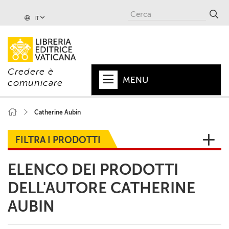
IT
Credere è
MENU
comunicare
HOME
Catherine Aubin
+
PAPA
FILTRA I PRODOTTI
+
VATICANO
ELENCO DEI PRODOTTI
+
CHIESA
DELL'AUTORE CATHERINE
+
MONDO
AUBIN
+
COLLANE