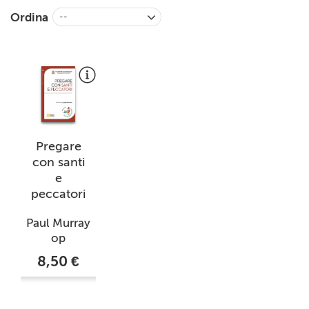
+
RIVISTE
Ordina
--
+
CEI
AUTORI VARI
Pregare
con santi
e
peccatori
Paul Murray
op
8,50 €