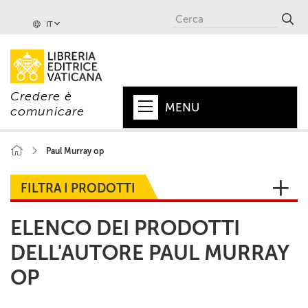
IT
Credere è
MENU
comunicare
HOME
Paul Murray op
+
PAPA
FILTRA I PRODOTTI
+
VATICANO
ELENCO DEI PRODOTTI
+
CHIESA
DELL'AUTORE PAUL MURRAY
+
MONDO
OP
+
COLLANE