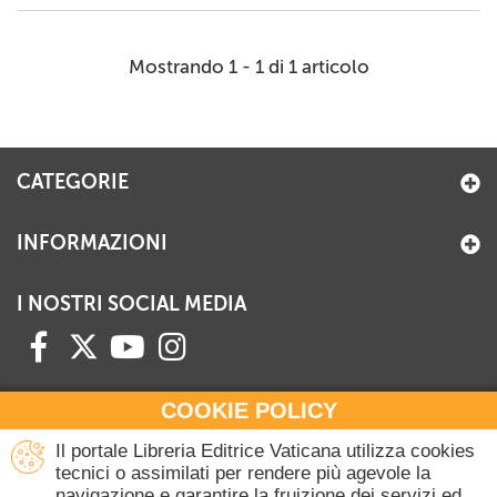
Mostrando 1 - 1 di 1 articolo
CATEGORIE
INFORMAZIONI
I NOSTRI SOCIAL MEDIA
COOKIE POLICY
HAI BISOGNO DI INFORMAZIONI?
Il portale Libreria Editrice Vaticana utilizza cookies
Contattaci all'Ufficio Commerciale
tecnici o assimilati per rendere più agevole la
navigazione e garantire la fruizione dei servizi ed