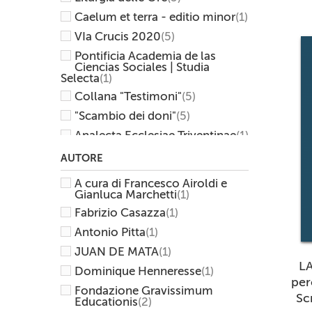
Caelum et terra - editio minor
(1)
VIa Crucis 2020
(5)
Pontificia Academia de las
Ciencias Sociales | Studia
Selecta
(1)
Collana "Testimoni"
(5)
"Scambio dei doni"
(5)
Analecta Ecclesiae Triventinae
(1)
Collana "Volti"
(1)
AUTORE
CEI
(23)
A cura di Francesco Airoldi e
"Dal chiodo alla chiave"
(2)
Gianluca Marchetti
(1)
Fabrizio Casazza
(1)
Pontificia Comision para
America Latina
(1)
Antonio Pitta
(1)
Rituali
(2)
JUAN DE MATA
(1)
Concordie
(1)
LA
Dominique Henneresse
(1)
E-Books
(8)
per
Fondazione Gravissimum
Sc
Catechismi
(7)
Educationis
(2)