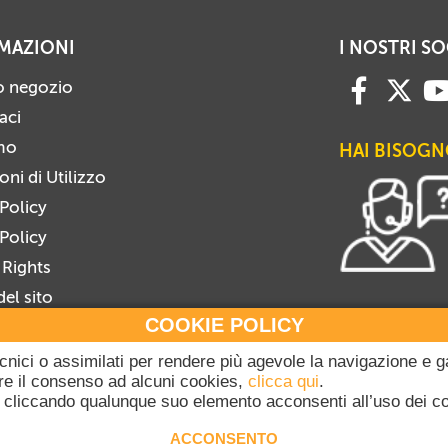
MAZIONI
I NOSTRI SO
ro negozio
aci
mo
HAI BISOGN
ni di Utilizzo
 Policy
Policy
 Rights
el sito
COOKIE POLICY
i alla Newsletter
viti dalla Newsletter
tecnici o assimilati per rendere più agevole la navigazione e g
gare il consenso ad alcuni cookies,
clicca qui
.
cliccando qualunque suo elemento acconsenti all’uso dei c
20-2026 Dicasterium pro Communicatione - Libreria Editrice Vaticana - Tutti i dir
ACCONSENTO