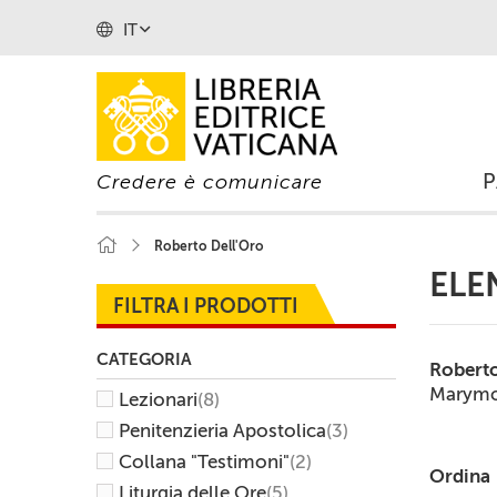
IT
Credere è comunicare
Roberto Dell'Oro
ELE
FILTRA I PRODOTTI
CATEGORIA
Robert
Marymou
Lezionari
(8)
Penitenzieria Apostolica
(3)
Collana "Testimoni"
(2)
Ordina
Liturgia delle Ore
(5)