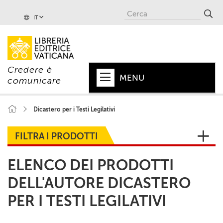
IT
Credere è
MENU
comunicare
HOME
Dicastero per i Testi Legilativi
+
PAPA
FILTRA I PRODOTTI
+
VATICANO
ELENCO DEI PRODOTTI
+
CHIESA
DELL'AUTORE DICASTERO
+
MONDO
PER I TESTI LEGILATIVI
+
COLLANE