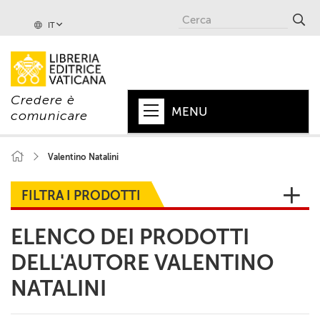
IT
Credere è
MENU
comunicare
HOME
Valentino Natalini
+
PAPA
FILTRA I PRODOTTI
+
VATICANO
ELENCO DEI PRODOTTI
+
CHIESA
DELL'AUTORE VALENTINO
+
MONDO
NATALINI
+
COLLANE