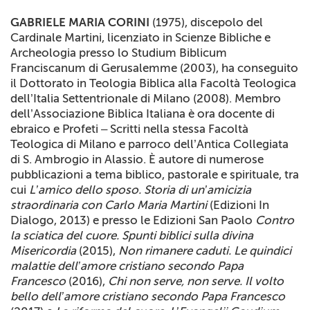
+
RIVISTE
GABRIELE MARIA CORINI
(1975), discepolo del
Cardinale Martini, licenziato in Scienze Bibliche e
+
CEI
Archeologia presso lo Studium Biblicum
Franciscanum di Gerusalemme (2003), ha conseguito
AUTORI VARI
il Dottorato in Teologia Biblica alla Facoltà Teologica
dell’Italia Settentrionale di Milano (2008). Membro
dell’Associazione Biblica Italiana è ora docente di
ebraico e Profeti – Scritti nella stessa Facoltà
Teologica di Milano e parroco dell’Antica Collegiata
di S. Ambrogio in Alassio. È autore di numerose
pubblicazioni a tema biblico, pastorale e spirituale, tra
cui
L’amico dello sposo.
Storia di un’amicizia
straordinaria con Carlo Maria Martini
(Edizioni In
Dialogo, 2013) e presso le Edizioni San Paolo
Contro
la sciatica del cuore. Spunti biblici sulla divina
Misericordia
(2015),
Non rimanere caduti. Le quindici
malattie dell’amore cristiano secondo Papa
Francesco
(2016),
Chi non serve, non serve. Il volto
bello dell’amore cristiano secondo Papa Francesco