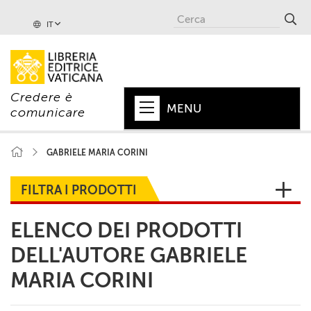
IT
Credere è
MENU
comunicare
HOME
GABRIELE MARIA CORINI
+
PAPA
FILTRA I PRODOTTI
+
VATICANO
ELENCO DEI PRODOTTI
+
CHIESA
DELL'AUTORE GABRIELE
+
MONDO
MARIA CORINI
+
COLLANE