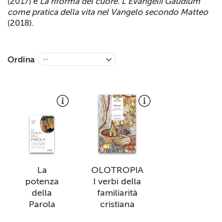
(2017) e
La riforma del cuore. L’Evangelii Gaudium
come pratica della vita nel Vangelo secondo Matteo
(2018).
Ordina
--
La
OLOTROPIA
potenza
I verbi della
della
familiarità
Parola
cristiana