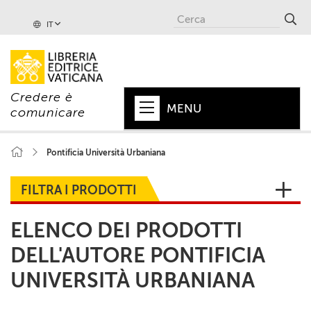
IT
Credere è
MENU
comunicare
HOME
Pontificia Università Urbaniana
+
PAPA
FILTRA I PRODOTTI
+
VATICANO
ELENCO DEI PRODOTTI
+
CHIESA
DELL'AUTORE PONTIFICIA
+
MONDO
UNIVERSITÀ URBANIANA
+
COLLANE