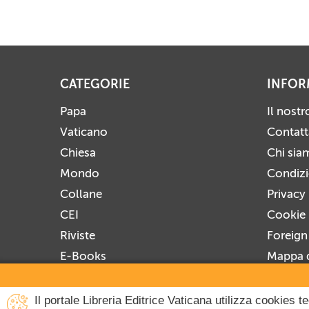
CATEGORIE
INFOR
Papa
Il nost
Vaticano
Contatt
Chiesa
Chi sia
Mondo
Condizio
Collane
Privacy
CEI
Cookie 
Riviste
Foreign
E-Books
Mappa d
Prossime Uscite
Iscrivit
Disiscri
Il portale Libreria Editrice Vaticana utilizza cookies 