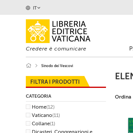
IT
Credere è comunicare
Sinodo dei Vescovi
ELE
FILTRA I PRODOTTI
CATEGORIA
Ordina
Home
(12)
Vaticano
(11)
Collane
(1)
Dicasteri, Congregazioni e