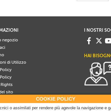
MAZIONI
I NOSTRI SO
ro negozio
aci
mo
HAI BISOGN
ni di Utilizzo
 Policy
Policy
 Rights
el sito
COOKIE POLICY
i alla Newsletter
viti dalla Newsletter
tecnici o assimilati per rendere più agevole la navigazione e g