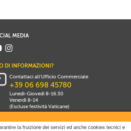
CIAL MEDIA
O DI INFORMAZIONI?
Contattaci all'Ufficio Commerciale
+39 06 698 45780
Lunedì-Giovedì 8-16.30
Venerdì 8-14
(Escluse festività Vaticane)
arantire la fruizione dei servizi ed anche cookies tecnici e