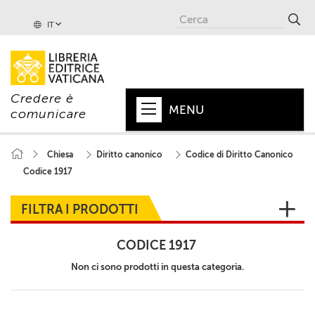
IT
Credere è
MENU
comunicare
HOME
Chiesa
Diritto canonico
Codice di Diritto Canonico
Codice 1917
+
PAPA
+
VATICANO
FILTRA I PRODOTTI
+
CHIESA
CODICE 1917
+
MONDO
Non ci sono prodotti in questa categoria.
+
COLLANE