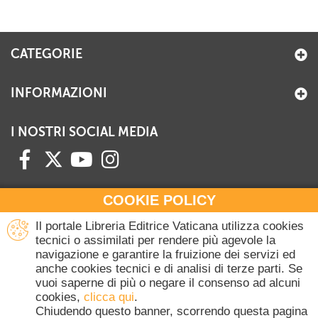
+
RIVISTE
+
CEI
CATEGORIE
AUTORI VARI
INFORMAZIONI
I NOSTRI SOCIAL MEDIA
COOKIE POLICY
HAI BISOGNO DI INFORMAZIONI?
Il portale Libreria Editrice Vaticana utilizza cookies
Contattaci all'Ufficio Commerciale
tecnici o assimilati per rendere più agevole la
navigazione e garantire la fruizione dei servizi ed
+39 06 698 45780
anche cookies tecnici e di analisi di terze parti. Se
Lunedì-Giovedì 8-16.30
vuoi saperne di più o negare il consenso ad alcuni
Venerdì 8-14
cookies,
clicca qui
.
(Escluse festività Vaticane)
Chiudendo questo banner, scorrendo questa pagina