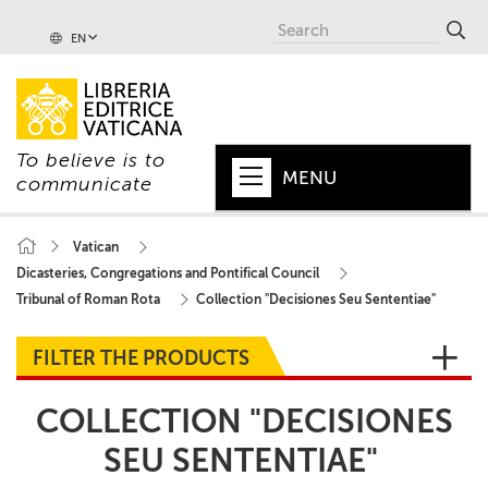
EN
To believe is to
MENU
communicate
HOME
Vatican
Dicasteries, Congregations and Pontifical Council
+
POPE
Tribunal of Roman Rota
Collection "Decisiones Seu Sententiae"
+
VATICAN
FILTER THE PRODUCTS
+
CHURCH
COLLECTION "DECISIONES
+
WORLD
SEU SENTENTIAE"
+
SERIES