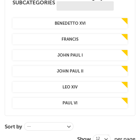
SUBCATEGORIES
+
MAGAZINES
+
CEI
BENEDETTO XVI
AUTORI VARI
FRANCIS
JOHN PAUL I
JOHN PAUL II
LEO XIV
PAUL VI
Sort by
--
Show
per page
12