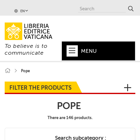
EN
To believe is to
MENU
communicate
HOME
Pope
+
POPE
FILTER THE PRODUCTS
+
VATICAN
POPE
+
CHURCH
There are 146 products.
+
WORLD
+
SERIES
Search subcategory :